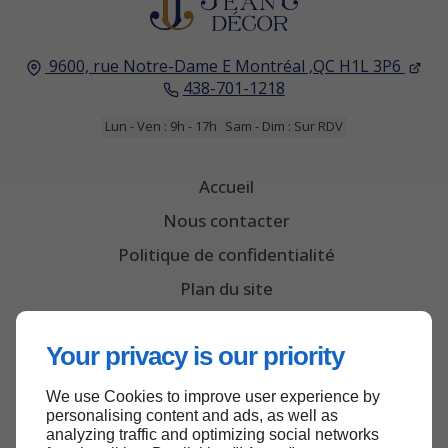
9600, rue Notre-Dame E
Montréal ,QC
H1L 3P6
438-701-1218
Lun - Ven : 9h - 17h
Sam - Dim : Sur RDV
Accueil
Nous contacter
Politique de confidentialité
Plan du site
Your privacy is our priority
We use Cookies to improve user experience by
personalising content and ads, as well as
analyzing traffic and optimizing social networks
Haut de page