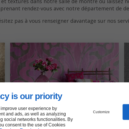
et textures dans notre salle de montre ou laissez 
 prenant rendez-vous avec notre département de des
ésitez pas à vous renseigner davantage sur nos servi
cy is our priority
 improve user experience by
Customize
nt and ads, as well as analyzing
ng social networks functionalities. By
you consent to the use of Cookies