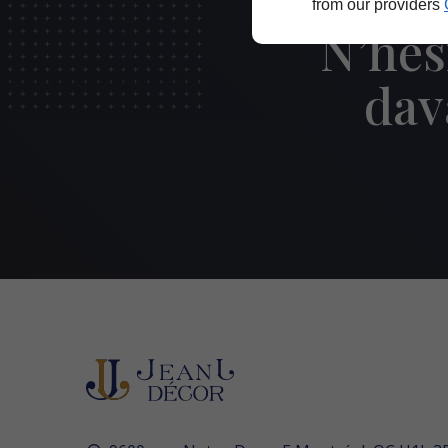
from our providers
N’hés
dav