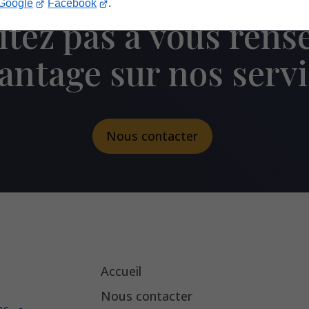
Google
Facebook
.
itez pas à vous rens
antage sur nos servi
Nous contacter
Accueil
Nous contacter