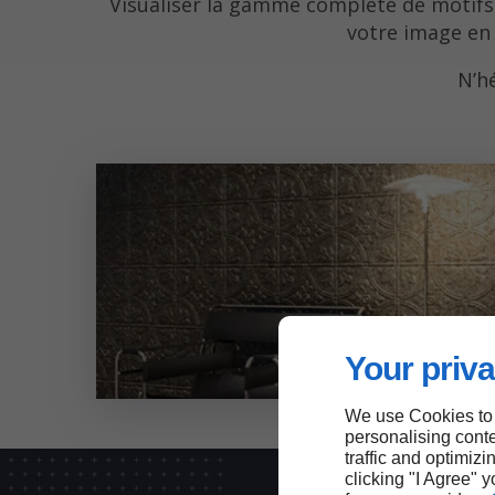
Visualiser la gamme complète de motifs 
votre image en
N’h
Your priva
We use Cookies to
personalising conte
traffic and optimizi
clicking "I Agree" 