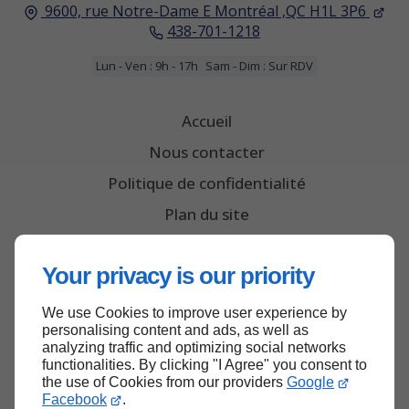
9600, rue Notre-Dame E
Montréal ,QC
H1L 3P6
438-701-1218
Lun - Ven : 9h - 17h
Sam - Dim : Sur RDV
Accueil
Nous contacter
Politique de confidentialité
Plan du site
Your privacy is our priority
We use Cookies to improve user experience by
personalising content and ads, as well as
analyzing traffic and optimizing social networks
Haut de page
functionalities. By clicking "I Agree" you consent to
the use of Cookies from our providers
Google
Facebook
.